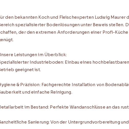
Für den bekannten Koch und Fleischexperten Ludwig Maurer dur
Bereich spezialisierter Bodenlösungen unter Beweis stellen. 
schaffen, der den extremen Anforderungen einer Profi-Küche 
genügt.
Unsere Leistungen im Überblick:
Spezialisierter Industrieboden: Einbau eines hochbelastbare
etrieb geeignet ist.
Hygiene & Präzision: Fachgerechte Installation von Bodenabl
Sauberkeit und einfache Reinigung.
Detailarbeit im Bestand: Perfekte Wandanschlüsse an das rus
Ganzheitliche Sanierung: Von der Untergrundvorbereitung und 