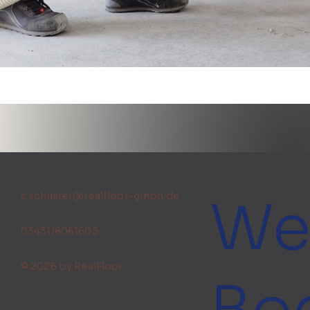
Wei
s.schuster@realfloor-gmbh.de
03431/6061603
© 2026 by RealFloor
Bod