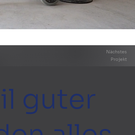
Nächstes
Projekt
l guter
en alles